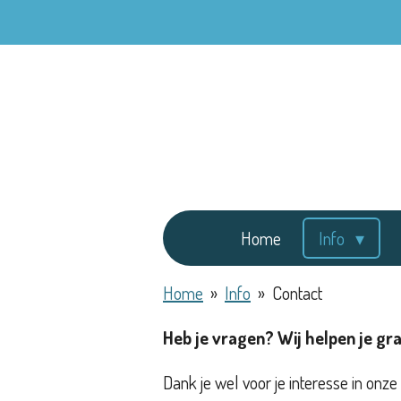
Ga
direct
naar
de
hoofdinhoud
Home
Info
Home
»
Info
»
Contact
Heb je vragen? Wij helpen je gr
Dank je wel voor je interesse in onze