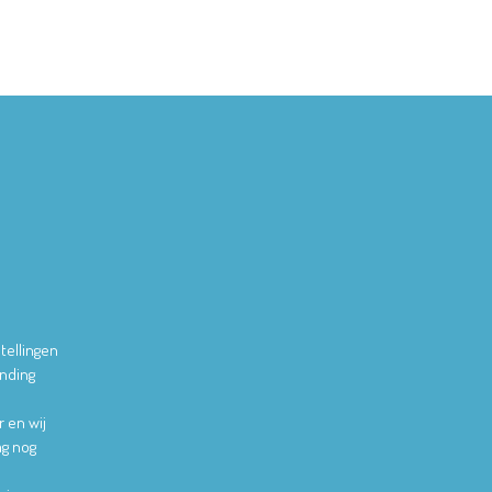
tellingen
ending
r en wij
ag nog