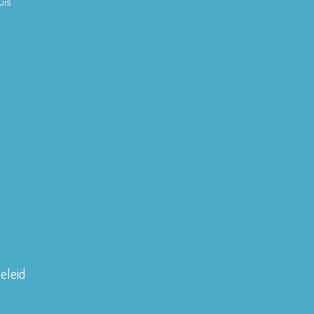
uis
eleid