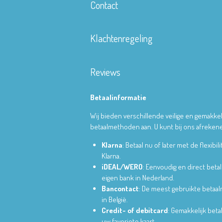
Contact
Klachtenregeling
Reviews
Betaalinformatie
Wij bieden verschillende veilige en gemakkel
betaalmethoden aan. U kunt bij ons afrekene
Klarna
: Betaal nu of later met de flexibili
Klarna.
iDEAL/WERO
: Eenvoudig en direct betal
eigen bank in Nederland.
Bancontact
: De meest gebruikte betaa
in België.
Credit- of debitcard
: Gemakkelijk bet
uw favoriete kaart.