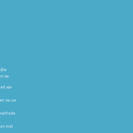
ijke
n via:
teit van
en via uw
lmethode
alen met