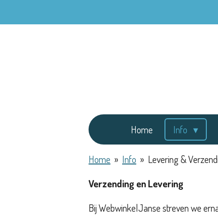
Ga
direct
naar
de
hoofdinhoud
Home
Info
Home
»
Info
»
Levering & Verzend
Verzending en Levering
Bij WebwinkelJanse streven we ernaa