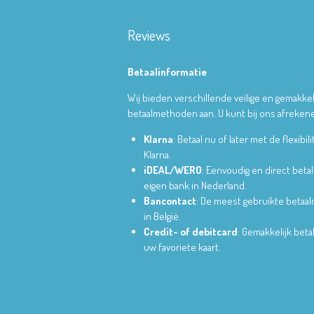
Reviews
Betaalinformatie
Wij bieden verschillende veilige en gemakkel
betaalmethoden aan. U kunt bij ons afrekene
Klarna
: Betaal nu of later met de flexibili
Klarna.
iDEAL/WERO
: Eenvoudig en direct betal
eigen bank in Nederland.
Bancontact
: De meest gebruikte betaa
in België.
Credit- of debitcard
: Gemakkelijk bet
uw favoriete kaart.