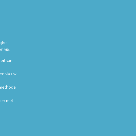
ijke
n via:
teit van
en via uw
lmethode
alen met