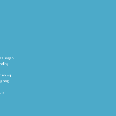
tellingen
ending
r en wij
ag nog
uis