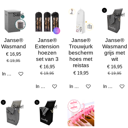
Sale!
Sale!
Sale!
Janse®
Janse®
Janse®
Janse®
Wasmand
Extension
Trouwjurk
Wasmand
hoezen
bescherm
grijs met
€ 16,95
set van 3
hoes met
wit
€ 19,95
reistas
€ 16,95
€ 16,95
€ 19,95
€ 19,95
€ 19,95
In winkelwagen
In winkelwagen
In winkelwagen
In winkelw
Sale!
Sale!