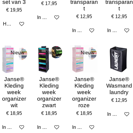
set van 3
transparan
transparan
€ 17,95
t
t
€ 19,95
€ 12,95
€ 12,95
In winkelwagen
Houd mij op de hoogte
In winkelwagen
In winkelw
Nieuw
Nieuw
Nieuw
Janse®
Janse®
Janse®
Janse®
Kleding
Kleding
Kleding
Wasmand
week
week
week
laundry
organizer
organizer
organizer
€ 12,95
wit
zwart
roze
€ 18,95
€ 18,95
€ 18,95
In winkelw
In winkelwagen
In winkelwagen
In winkelwagen