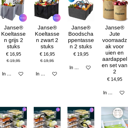
Sale!
Sale!
Janse®
Janse®
Janse®
Janse®
Koeltasse
Koeltasse
Boodscha
Jute
n grijs 2
n zwart 2
ppentasse
voorraadz
stuks
stuks
n 2 stuks
ak voor
uien en
€ 16,95
€ 16,95
€ 19,95
aardappel
€ 19,95
€ 19,95
en set van
In winkelwagen
2
In winkelwagen
In winkelwagen
€ 14,95
In winkelw