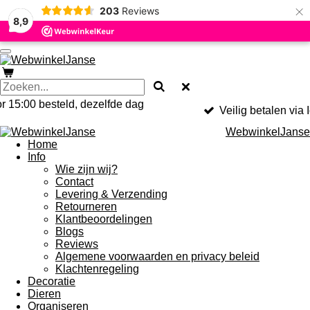
×
203
Reviews
Ga
8,9
direct
naar
de
hoofdinhoud
 15:00 besteld, dezelfde dag
Veilig betalen via 
WebwinkelJanse
Home
Info
Wie zijn wij?
Contact
Levering & Verzending
Retourneren
Klantbeoordelingen
Blogs
Reviews
Algemene voorwaarden en privacy beleid
Klachtenregeling
Decoratie
Dieren
Organiseren