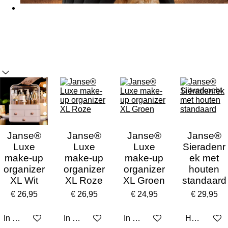
Uitverkocht
Janse®
Janse®
Janse®
Janse®
Luxe
Luxe
Luxe
Sieradenr
make-up
make-up
make-up
ek met
organizer
organizer
organizer
houten
XL Wit
XL Roze
XL Groen
standaard
€ 26,95
€ 26,95
€ 24,95
€ 29,95
In winkelwagen
In winkelwagen
In winkelwagen
Houd mij op