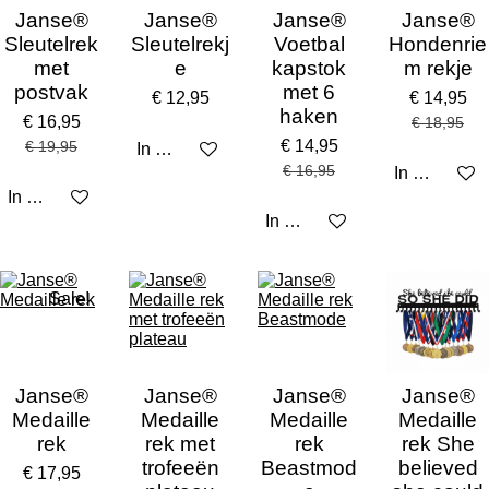
Janse®
Janse®
Janse®
Janse®
Sleutelrek
Sleutelrekj
Voetbal
Hondenrie
met
e
kapstok
m rekje
postvak
met 6
€ 12,95
€ 14,95
haken
€ 16,95
€ 18,95
€ 14,95
€ 19,95
In winkelwagen
€ 16,95
In winkelw
In winkelwagen
In winkelwagen
Sale!
Janse®
Janse®
Janse®
Janse®
Medaille
Medaille
Medaille
Medaille
rek
rek met
rek
rek She
trofeeën
Beastmod
believed
€ 17,95