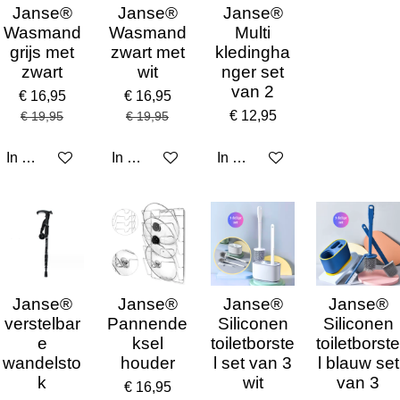
Janse®
Janse®
Janse®
Wasmand
Wasmand
Multi
grijs met
zwart met
kledingha
zwart
wit
nger set
van 2
€ 16,95
€ 16,95
€ 12,95
€ 19,95
€ 19,95
In winkelwagen
In winkelwagen
In winkelwagen
Janse®
Janse®
Janse®
Janse®
verstelbar
Pannende
Siliconen
Siliconen
e
ksel
toiletborste
toiletborste
wandelsto
houder
l set van 3
l blauw set
k
wit
van 3
€ 16,95