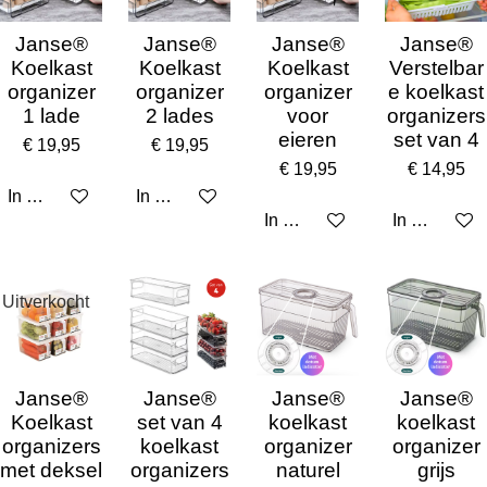
Janse®
Janse®
Janse®
Janse®
Koelkast
Koelkast
Koelkast
Verstelbar
organizer
organizer
organizer
e koelkast
1 lade
2 lades
voor
organizers
eieren
set van 4
€ 19,95
€ 19,95
€ 19,95
€ 14,95
In winkelwagen
In winkelwagen
In winkelwagen
In winkelw
Uitverkocht
Janse®
Janse®
Janse®
Janse®
Koelkast
set van 4
koelkast
koelkast
organizers
koelkast
organizer
organizer
met deksel
organizers
naturel
grijs