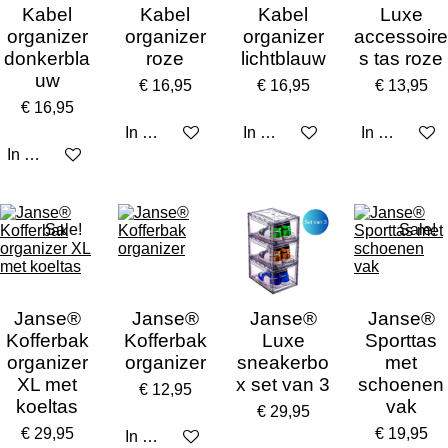
Kabel
Kabel
Kabel
Luxe
organizer
organizer
organizer
accessoire
donkerbla
roze
lichtblauw
s tas roze
uw
€ 16,95
€ 16,95
€ 13,95
€ 16,95
In winkelwagen
In winkelwagen
In winkelw
In winkelwagen
Sale!
Sale!
Janse®
Janse®
Janse®
Janse®
Kofferbak
Kofferbak
Luxe
Sporttas
organizer
organizer
sneakerbo
met
XL met
x set van 3
schoenen
€ 12,95
koeltas
vak
€ 29,95
€ 29,95
€ 19,95
In winkelwagen