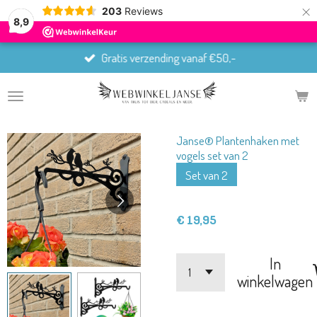
×
203
Reviews
8,9
Gratis verzending vanaf €50,-
Janse® Plantenhaken met
vogels set van 2
Set van 2
€ 19,95
In
winkelwagen