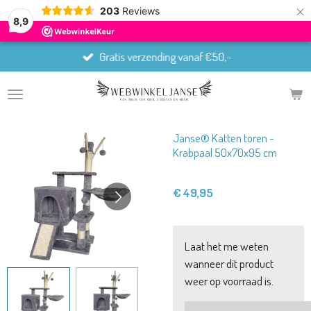
×
203
Reviews
8,9
Gratis verzending vanaf €50,-
Janse® Katten toren -
Krabpaal 50x70x95 cm
€ 49,95
Laat het me weten
wanneer dit product
weer op voorraad is.