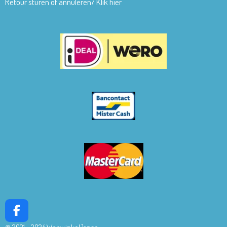
Retour sturen of annuleren? Klik hier
F
a