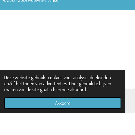
© 2021 - 2024 WebwinkelJanse
c
e
b
o
o
k
Deze website gebruikt cookies voor analyse-doeleinden
en/of het tonen van advertenties. Door gebruik te blijven
maken van de site gaat u hiermee akkoord.
Akkoord
E-mailadres