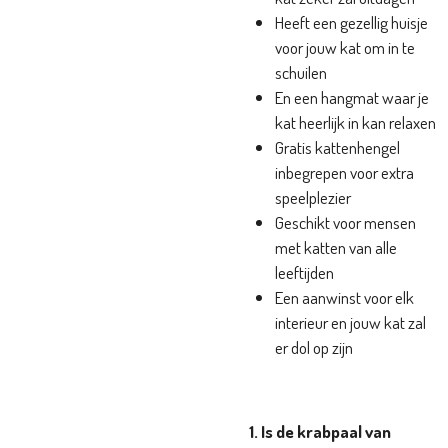
Heeft een gezellig huisje
voor jouw kat om in te
schuilen
En een hangmat waar je
kat heerlijk in kan relaxen
Gratis kattenhengel
inbegrepen voor extra
speelplezier
Geschikt voor mensen
met katten van alle
leeftijden
Een aanwinst voor elk
interieur en jouw kat zal
er dol op zijn
1. Is de krabpaal van