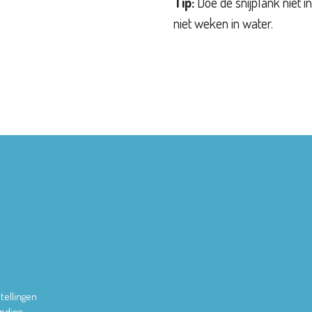
Tip:
Doe de snijplank niet i
niet weken in water.
tellingen
ending