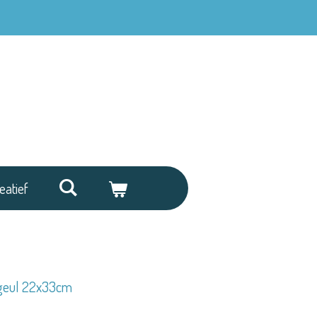
eatief
pgeul 22x33cm