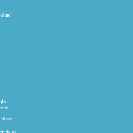
eleid
ijke
n via:
teit van
en via uw