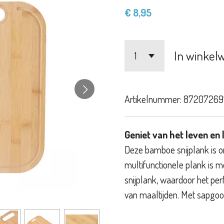
€ 8,95
In winkel
Artikelnummer:
872072691
Geniet van het leven en 
Deze bamboe snijplank is o
multifunctionele plank is 
snijplank, waardoor het per
van maaltijden. Met sapgo