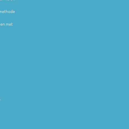
lmethode
alen met
r