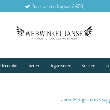
Gratis verzending vanaf €50,-
Decoratie
Dieren
Organiseren
Keuken
Cr
Janse® Snijplank met sa