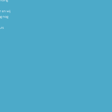
r en wij
ag nog
uis