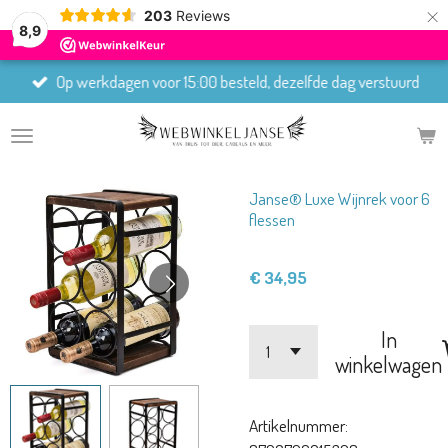
×
203
Reviews
8,9
Op werkdagen voor 15:00 besteld, dezelfde dag verstuurd
Janse® Luxe Wijnrek voor 6
flessen
€ 34,95
In
winkelwagen
Artikelnummer: