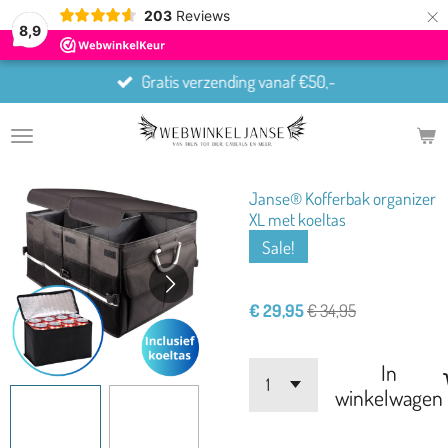
×
203
Reviews
8,9
Gratis verzending vanaf €50,-
Janse® Kofferbak organizer
XL met koeltas
Sale!
€ 29,95
€ 34,95
In
winkelwagen