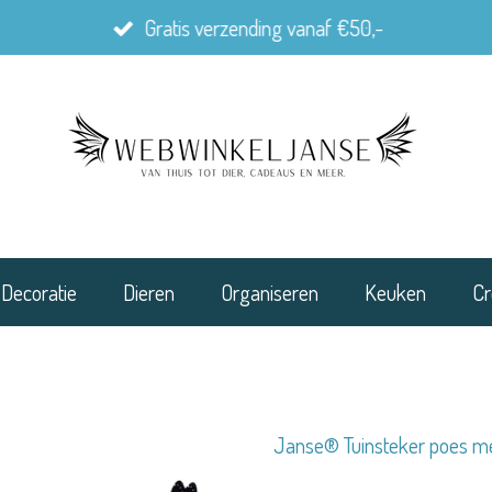
Gratis verzending vanaf €50,-
Decoratie
Dieren
Organiseren
Keuken
Cr
Janse® Tuinsteker poes me