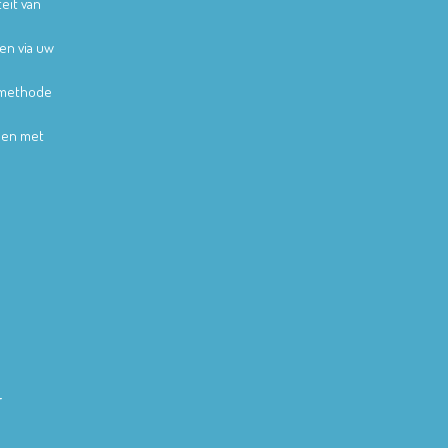
teit van
en via uw
lmethode
alen met
r