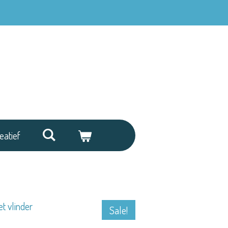
eatief
t vlinder
Sale!