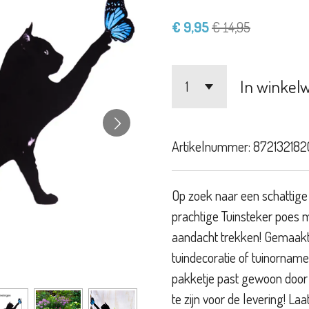
€ 9,95
€ 14,95
In winkel
Artikelnummer:
872132182
Op zoek naar een schattige
prachtige Tuinsteker poes 
aandacht trekken! Gemaakt 
tuindecoratie of tuinornamen
pakketje past gewoon door d
te zijn voor de levering! La