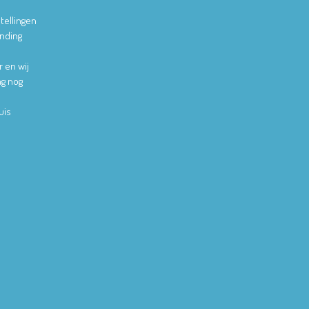
tellingen
ending
r en wij
ag nog
uis