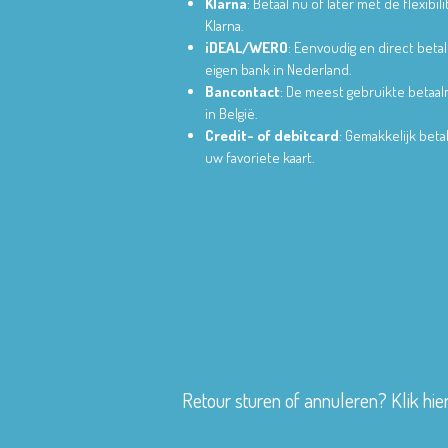
Klarna
: Betaal nu of later met de flexibili
Klarna.
iDEAL/WERO
: Eenvoudig en direct betal
eigen bank in Nederland.
Bancontact
: De meest gebruikte betaa
in België.
Credit- of debitcard
: Gemakkelijk bet
uw favoriete kaart.
Retour sturen of annuleren? Klik hie