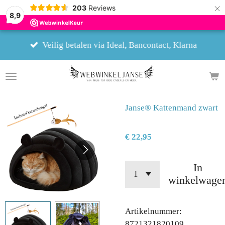
×
203
Reviews
8,9
Veilig betalen via Ideal, Bancontact, Klarna
Janse® Kattenmand zwart
€ 22,95
In
winkelwage
Artikelnummer:
8721321820109