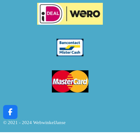
F
a
© 2021 - 2024 WebwinkelJanse
c
e
b