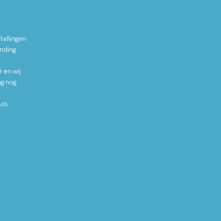
tellingen
ending
r en wij
ag nog
uis