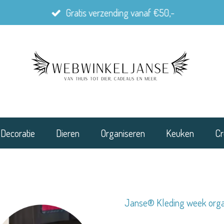
Gratis verzending vanaf €50,-
Decoratie
Dieren
Organiseren
Keuken
Cr
Janse® Kleding week orga