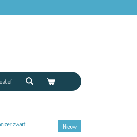
eatief
nizer zwart
Nieuw