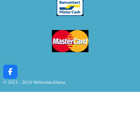
F
a
© 2021 - 2024 WebwinkelJanse
c
e
b
o
o
k