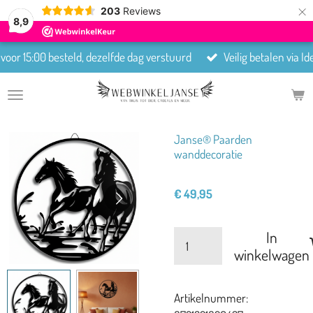
×
203
Reviews
8,9
oor 15:00 besteld, dezelfde dag verstuurd
Veilig betalen via I
Janse® Paarden
wanddecoratie
€ 49,95
In
winkelwagen
Artikelnummer: