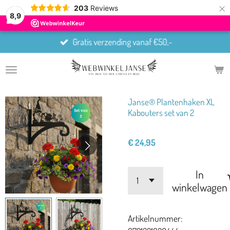
×
203
Reviews
8,9
Gratis verzending vanaf €50,-
Janse® Plantenhaken XL
Kabouters set van 2
€ 24,95
In
winkelwagen
Artikelnummer: